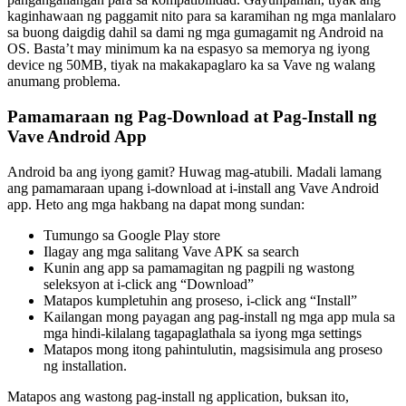
kaginhawaan ng paggamit nito para sa karamihan ng mga manlalaro
sa buong daigdig dahil sa dami ng mga gumagamit ng Android na
OS. Basta’t may minimum ka na espasyo sa memorya ng iyong
device ng 50MB, tiyak na makakapaglaro ka sa Vave ng walang
anumang problema.
Pamamaraan ng Pag-Download at Pag-Install ng
Vave Android App
Android ba ang iyong gamit? Huwag mag-atubili. Madali lamang
ang pamamaraan upang i-download at i-install ang Vave Android
app. Heto ang mga hakbang na dapat mong sundan:
Tumungo sa Google Play store
Ilagay ang mga salitang Vave APK sa search
Kunin ang app sa pamamagitan ng pagpili ng wastong
seleksyon at i-click ang “Download”
Matapos kumpletuhin ang proseso, i-click ang “Install”
Kailangan mong payagan ang pag-install ng mga app mula sa
mga hindi-kilalang tagapaglathala sa iyong mga settings
Matapos mong itong pahintulutin, magsisimula ang proseso
ng installation.
Matapos ang wastong pag-install ng application, buksan ito,