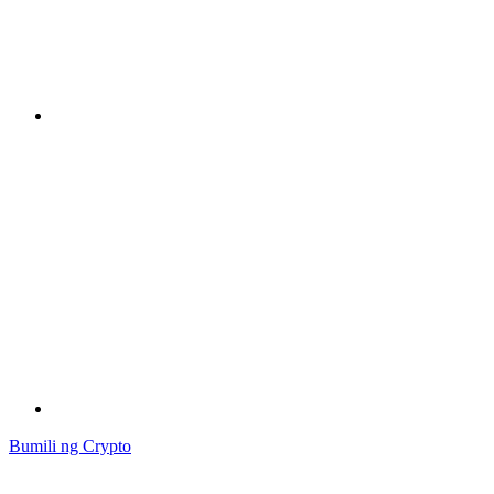
Bumili ng Crypto