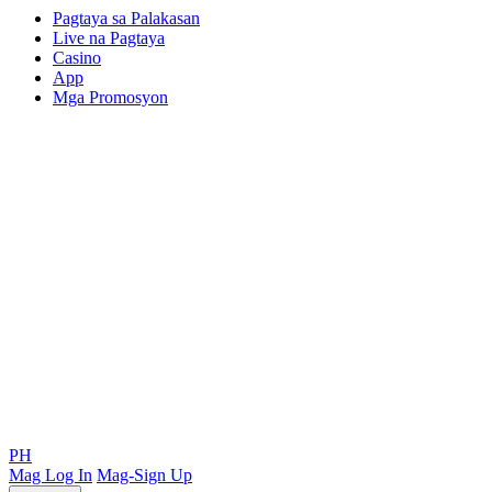
Pagtaya sa Palakasan
Live na Pagtaya
Casino
App
Mga Promosyon
PH
Mag Log In
Mag-Sign Up