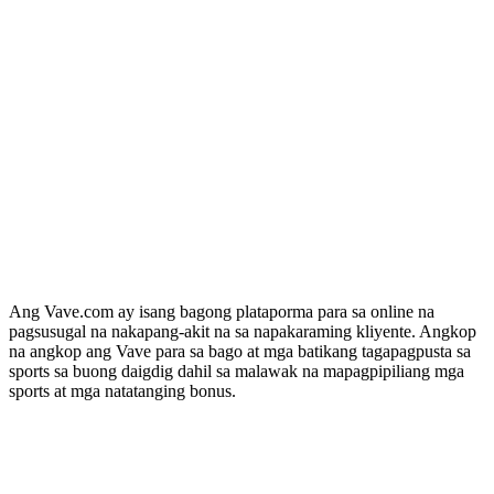
Ang Vave.com ay isang bagong plataporma para sa online na
pagsusugal na nakapang-akit na sa napakaraming kliyente. Angkop
na angkop ang Vave para sa bago at mga batikang tagapagpusta sa
sports sa buong daigdig dahil sa malawak na mapagpipiliang mga
sports at mga natatanging bonus.