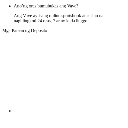
Ano’ng oras bumubukas ang Vave?
Ang Vave ay isang online sportsbook at casino na
naglilingkod 24 oras, 7 araw kada linggo.
Mga Paraan ng Deposito