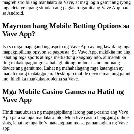
magrehistro bilang manlalaro sa Vave, at mag-login gamit ang iyong
mga detalye upang simulan ang paglalaro gamit ang Vave App para
sa Android.
Mayroon bang Mobile Betting Options sa
Vave App?
Isa sa mga magagandang aspeto ng Vave App ay ang lawak ng mga
mapagpipiliang opsyon sa pagpusta. Sa Vave App, makikita mo ang
lahat ng mga sports at mga merkadong kaugnay nito, at madali ka
ring makakapagtungo sa bahagi nitong online casino anumang
device ang gamit mo. Lahat ng mahahalagang mga katangian ay
madali mong matatagpuan. Desktop o mobile device man ang gamit
mo, hindi ka magkakaproblema sa Vave.
Mga Mobile Casino Games na Hatid ng
Vave App
Hindi mauubusan ng mapagpipiliang larong pang-casino ang Vave
App para sa mga manlalaro nito. Mula live casino hanggang online
slots, lahat ng mga ito’y matatagpuan mo sa pamamagitan ng Vave
app.