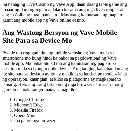
Sa bahaging Live Casino ng Vave App, daan-daang table game ang
maaaring ilaro ng mga manlalaro kasama ang mga live croupier at
ang iba’t-ibang mga manlalaro. Masayang karanasan ang maglaro
gamit ang mobile app ng Vave online casino.
Ang Wastong Bersyon ng Vave Mobile
Site Para sa Device Mo
Pwede mo ring gamitin ang mobile website ng Vave mula sa
smartphone mo kung hindi ka pabor sa pagdownload ng Vave
mobile app. Maihahalintulad mo ang karanasan mg paglaro sa
desktop mula sa iyong mobile device. Ang tanging kaibahan lamang
ng site para sa desktop ay ito ay makikita sa landscape mode – lahat
ng operasyon, katangian, at kilos sa plataporma ay magkapareho
lamang. Heto ang isang listahan ng mga browser na maaari mong
gamitin na nakaranggo batay sa pagkilos:
Google Chrome
Microsoft Edge
Mozilla Firefox
Opera Mini
Iba pang mga browser