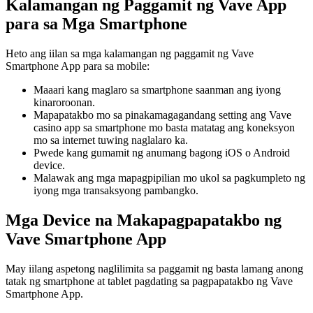
Kalamangan ng Paggamit ng Vave App
para sa Mga Smartphone
Heto ang iilan sa mga kalamangan ng paggamit ng Vave
Smartphone App para sa mobile:
Maaari kang maglaro sa smartphone saanman ang iyong
kinaroroonan.
Mapapatakbo mo sa pinakamagagandang setting ang Vave
casino app sa smartphone mo basta matatag ang koneksyon
mo sa internet tuwing naglalaro ka.
Pwede kang gumamit ng anumang bagong iOS o Android
device.
Malawak ang mga mapagpipilian mo ukol sa pagkumpleto ng
iyong mga transaksyong pambangko.
Mga Device na Makapagpapatakbo ng
Vave Smartphone App
May iilang aspetong naglilimita sa paggamit ng basta lamang anong
tatak ng smartphone at tablet pagdating sa pagpapatakbo ng Vave
Smartphone App.