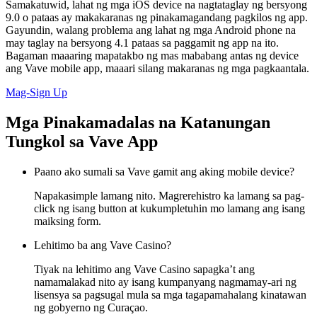
Samakatuwid, lahat ng mga iOS device na nagtataglay ng bersyong
9.0 o pataas ay makakaranas ng pinakamagandang pagkilos ng app.
Gayundin, walang problema ang lahat ng mga Android phone na
may taglay na bersyong 4.1 pataas sa paggamit ng app na ito.
Bagaman maaaring mapatakbo ng mas mababang antas ng device
ang Vave mobile app, maaari silang makaranas ng mga pagkaantala.
Mag-Sign Up
Mga Pinakamadalas na Katanungan
Tungkol sa Vave App
Paano ako sumali sa Vave gamit ang aking mobile device?
Napakasimple lamang nito. Magrerehistro ka lamang sa pag-
click ng isang button at kukumpletuhin mo lamang ang isang
maiksing form.
Lehitimo ba ang Vave Casino?
Tiyak na lehitimo ang Vave Casino sapagka’t ang
namamalakad nito ay isang kumpanyang nagmamay-ari ng
lisensya sa pagsugal mula sa mga tagapamahalang kinatawan
ng gobyerno ng Curaçao.